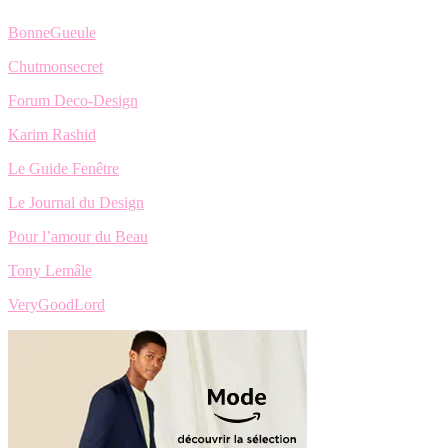
BonneGueule
Chutmonsecret
Forum Deco-Design
Karim Rashid
Le Guide Fenêtre
Le Journal du Design
Pour l’amour du Beau
Tony Lemâle
VeryGoodLord