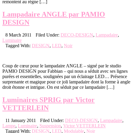
remontent au règne […]
Lampadaire ANGLE par PAMIO
DESIGN
8 March 2011
Filed Under:
DECO-DESIGN
,
Lampadaire
,
Luminaire
Tagged With:
DESIGN
,
LED
,
Noir
Coup de cœur pour le lampadaire ANGLE – signé par le studio
PAMIO DESIGN pour Fabbian – qui nous a séduit avec ses lignes
purées et essentielles, soulignées par un éclairage LED… Présence
surprenante et magique pour ce joli lampadaire dont la forme à angle
droit étonne et intrigue. On est séduit par ce lampadaire […]
Luminaires SPRIG par Victor
VETTERLEIN
11 January 2011
Filed Under:
DECO-DESIGN
,
Lampadaire
,
Lampe
,
Luminaire
,
Suspension
,
Victor VETTERLEIN
Tagged With:
DESIGN
,
LED
,
Modulable
,
Noir