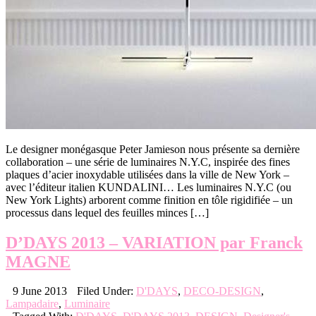
Le designer monégasque Peter Jamieson nous présente sa dernière
collaboration – une série de luminaires N.Y.C, inspirée des fines
plaques d’acier inoxydable utilisées dans la ville de New York –
avec l’éditeur italien KUNDALINI… Les luminaires N.Y.C (ou
New York Lights) arborent comme finition en tôle rigidifiée – un
processus dans lequel des feuilles minces […]
D’DAYS 2013 – VARIATION par Franck
MAGNE
9 June 2013
Filed Under:
D'DAYS
,
DECO-DESIGN
,
Lampadaire
,
Luminaire