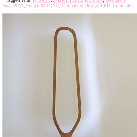
Tagged With:
D'DAYS
,
D'DAYS 2013
,
DESIGN
,
Designer's
Days 2013
,
Franck MAGNE
,
Lampadaire design
,
LED
,
Luminaire