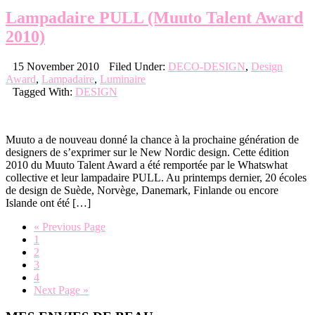
Lampadaire PULL (Muuto Talent Award
2010)
15 November 2010
Filed Under:
DECO-DESIGN
,
Design
Award
,
Lampadaire
,
Luminaire
Tagged With:
DESIGN
Muuto a de nouveau donné la chance à la prochaine génération de
designers de s’exprimer sur le New Nordic design. Cette édition
2010 du Muuto Talent Award a été remportée par le Whatswhat
collective et leur lampadaire PULL. Au printemps dernier, 20 écoles
de design de Suède, Norvège, Danemark, Finlande ou encore
Islande ont été […]
Go
«
Previous Page
Page
to
1
Page
2
Page
3
Page
4
Go
Next Page »
to