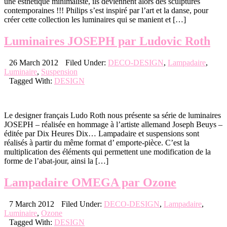
une esthétique minimaliste, ils deviennent alors des sculptures
contemporaines !!! Philips s’est inspiré par l’art et la danse, pour
créer cette collection les luminaires qui se manient et […]
Luminaires JOSEPH par Ludovic Roth
26 March 2012
Filed Under:
DECO-DESIGN
,
Lampadaire
,
Luminaire
,
Suspension
Tagged With:
DESIGN
Le designer français Ludo Roth nous présente sa série de luminaires
JOSEPH – réalisée en hommage à l’artiste allemand Joseph Beuys –
éditée par Dix Heures Dix… Lampadaire et suspensions sont
réalisés à partir du même format d’ emporte-pièce. C’est la
multiplication des éléments qui permettent une modification de la
forme de l’abat-jour, ainsi la […]
Lampadaire OMEGA par Ozone
7 March 2012
Filed Under:
DECO-DESIGN
,
Lampadaire
,
Luminaire
,
Ozone
Tagged With:
DESIGN