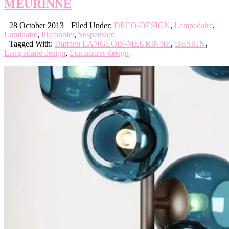
MEURINNE
28 October 2013
Filed Under:
DECO-DESIGN
,
Lampadaire
,
Luminaire
,
Plafonnier
,
Suspension
Tagged With:
Damien LANGLOIS-MEURINNE
,
DESIGN
,
Lampadaire design
,
Luminaires design