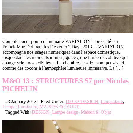
Coup de coeur pour ce luminaire VARIATION – présenté par
Franck Magné durant les Designer’s Days 2013… VARIATION
accompagne nos usages numériques dans l’espace domestique,
jusque dans les moments intimes, grâce ç une lumière évolutive qui
change selon nos activités… La chambre, le salon sont pensés ici
comme des cocons à l’atmosphère lumineuse immersive. La […]
M&O 13 : STRUCTURES S7 par Nicolas
PICHELIN
23 January 2013
Filed Under:
DECO-DESIGN
,
Lampadaire
,
Lampe
,
Luminaire
,
MAISON & OBJET
Tagged With:
DESIGN
,
Lampe design
,
Maison & Objet