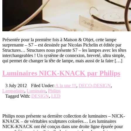
Présentée pour la première fois à Maison & Objet, cette lampe
surprenante – S7 – est dessinée par Nicolas Pichelin et éditée par
Structures… Structures nous présente S7 – les lampes avec les têtes
interchangeables ! Un système de connexion, breveté, ultra simple,
qui permet de changer la tête de lampe, mais aussi de la faire […]
Luminaires NICK-KNACK par Philips
3 July 2012
Filed Under:
A la une !!!
,
DECO-DESIGN
,
Lampadaire
,
Luminaire
,
Philips
Tagged With:
DESIGN
,
LED
Philips nous présente sa dernière collection de luminaires – NICK-
KNACK – de véritables sculptures colorées… Les luminaires
NICK-KNACK ont été conçus dans une droite ligne épurée pour