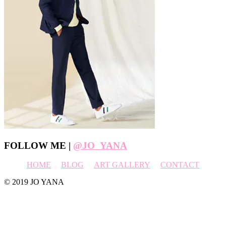
Footer
FOLLOW ME |
@JO_YANA
HOME
BLOG
ART GALLERY
CONTACT
© 2019 JO YANA