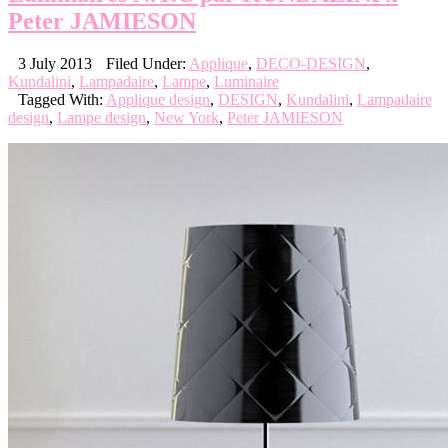
Peter JAMIESON
3 July 2013
Filed Under:
Applique
,
DECO-DESIGN
,
Kundalini
,
Lampadaire
,
Lampe
,
Luminaire
Tagged With:
Applique design
,
DESIGN
,
Kundalini
,
Lampadaire
design
,
Lampe design
,
New York
,
Peter JAMIESON