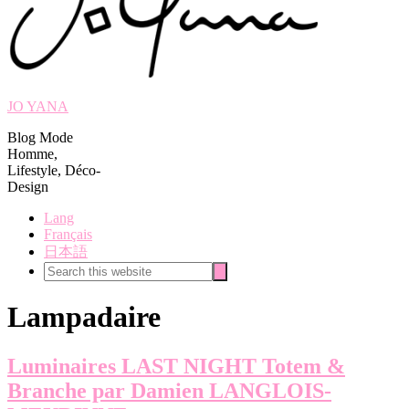
JO YANA
Blog Mode
Homme,
Lifestyle, Déco-
Design
Lang
Français
日本語
Search
Search
this
website
Lampadaire
Luminaires LAST NIGHT Totem &
Branche par Damien LANGLOIS-