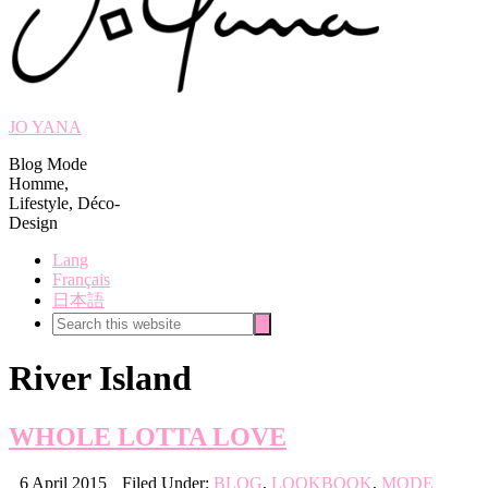
JO YANA
Blog Mode
Homme,
Lifestyle, Déco-
Design
Lang
Français
日本語
Search
Search
this
website
River Island
WHOLE LOTTA LOVE
6 April 2015
Filed Under:
BLOG
,
LOOKBOOK
,
MODE