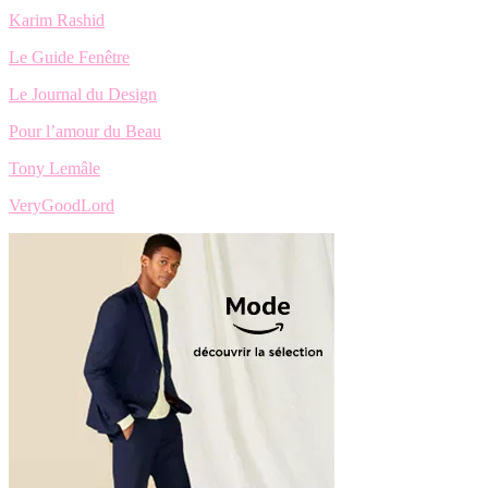
Karim Rashid
Le Guide Fenêtre
Le Journal du Design
Pour l’amour du Beau
Tony Lemâle
VeryGoodLord