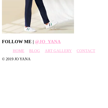
Footer
FOLLOW ME |
@JO_YANA
HOME
BLOG
ART GALLERY
CONTACT
© 2019 JO YANA