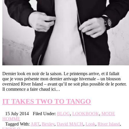
Dernier look en noir de la saison. Le printemps arrive, et il fallait
que je vous présente mon dernier arrivage hivernale – un blouson
oversized River Island – avant qu’il ne soit plus possible de le porter.
Il commence a faire chaud ici…
IT TAKES TWO TO TANGO
15 July 2014
Filed Under:
BLOG
,
LOOKBOOK
,
MODE
HOMME
Tagged With:
ART
,
Bexley
,
David MACH
,
Look
,
River Island
,