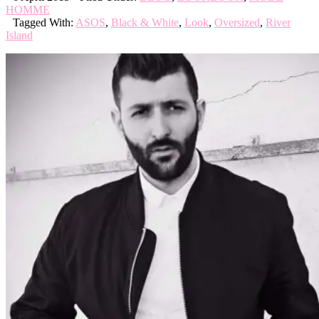
HOMME
Tagged With:
ASOS
,
Black & White
,
Look
,
Oversized
,
River
Island