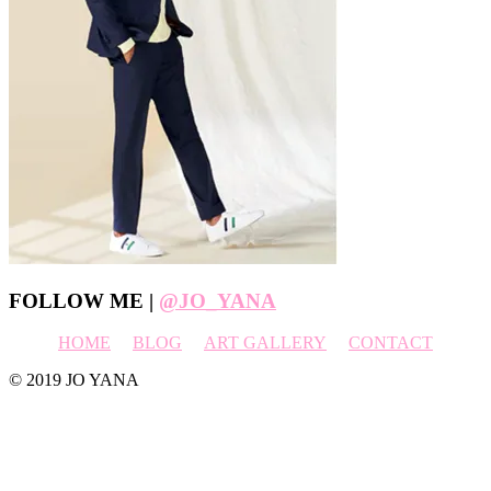
Footer
FOLLOW ME |
@JO_YANA
HOME
BLOG
ART GALLERY
CONTACT
© 2019 JO YANA