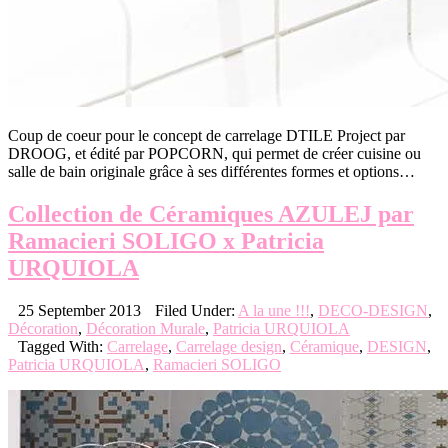
Coup de coeur pour le concept de carrelage DTILE Project par
DROOG, et édité par POPCORN, qui permet de créer cuisine ou
salle de bain originale grâce à ses différentes formes et options…
Collection de Céramiques AZULEJ par
Ramacieri SOLIGO x Patricia
URQUIOLA
25 September 2013
Filed Under:
A la une !!!
,
DECO-DESIGN
,
Décoration
,
Décoration Murale
,
Patricia URQUIOLA
Tagged With:
Carrelage
,
Carrelage design
,
Céramique
,
DESIGN
,
Patricia URQUIOLA
,
Ramacieri SOLIGO