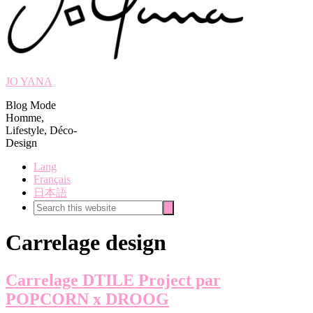
JO YANA
Blog Mode
Homme,
Lifestyle, Déco-
Design
Lang
Français
日本語
Search
Search
this
website
Carrelage design
Carrelage DTILE Project par
POPCORN x DROOG