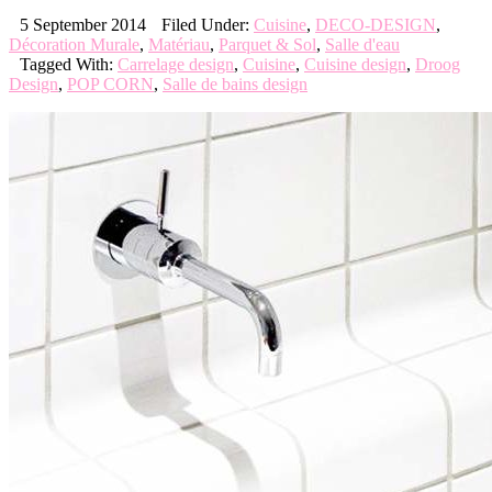
5 September 2014
Filed Under:
Cuisine
,
DECO-DESIGN
,
Décoration Murale
,
Matériau
,
Parquet & Sol
,
Salle d'eau
Tagged With:
Carrelage design
,
Cuisine
,
Cuisine design
,
Droog
Design
,
POP CORN
,
Salle de bains design