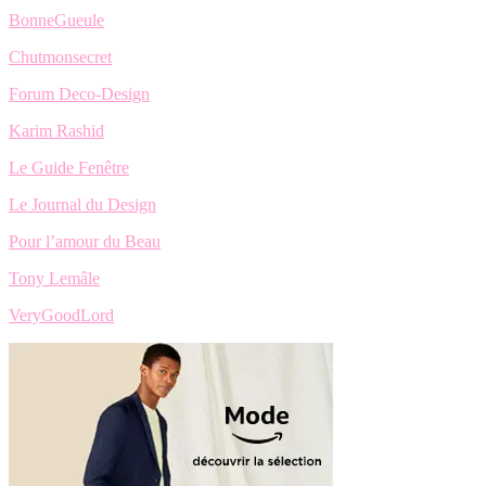
BonneGueule
Chutmonsecret
Forum Deco-Design
Karim Rashid
Le Guide Fenêtre
Le Journal du Design
Pour l’amour du Beau
Tony Lemâle
VeryGoodLord