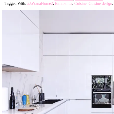
Tagged With:
#JoYanaHome2
,
Barabantia
,
Cuisine
,
Cuisine design