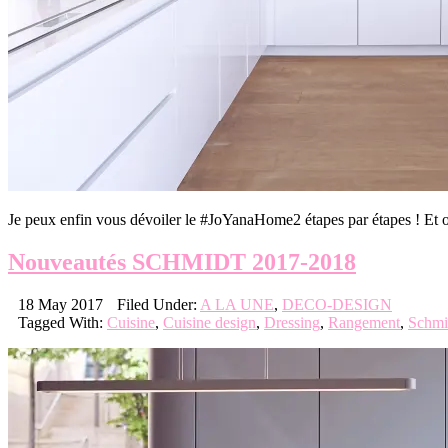
Je peux enfin vous dévoiler le #JoYanaHome2 étapes par étapes ! E
Nouveautés SCHMIDT 2017-2018
18 May 2017
Filed Under:
A LA UNE
,
DECO-DESIGN
Tagged With:
Cuisine
,
Cuisine design
,
Dressing
,
Rangement
,
Schmi