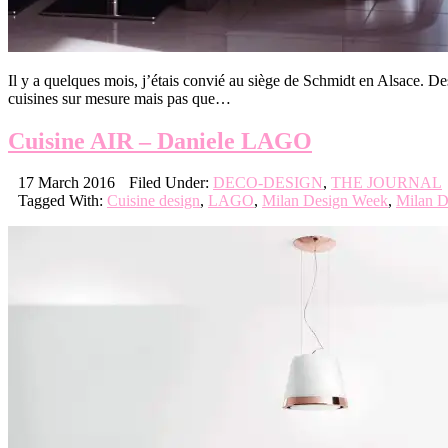
Il y a quelques mois, j’étais convié au siège de Schmidt en Alsace.
cuisines sur mesure mais pas que…
Cuisine AIR – Daniele LAGO
17 March 2016
Filed Under:
DECO-DESIGN
,
THE JOURNAL
Tagged With:
Cuisine design
,
LAGO
,
Milan Design Week
,
Milan D