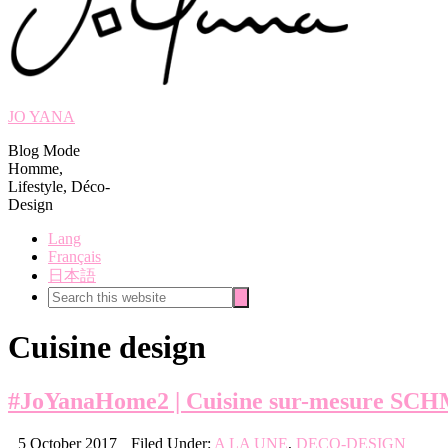
JO YANA
Blog Mode
Homme,
Lifestyle, Déco-
Design
Lang
Français
日本語
Search
Search
this
website
Cuisine design
#JoYanaHome2 | Cuisine sur-mesure SC
5 October 2017
Filed Under:
A LA UNE
,
DECO-DESIGN