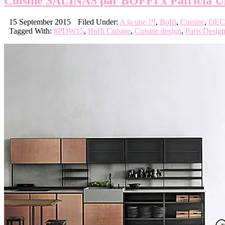
Cuisine SALINAS par BOFFI x Patrici
15 September 2015
Filed Under:
A la une !!!
,
Boffi
,
Cuisine
,
DEC
Tagged With:
#PDW15
,
Boffi Cuisine
,
Cuisine design
,
Paris Desig