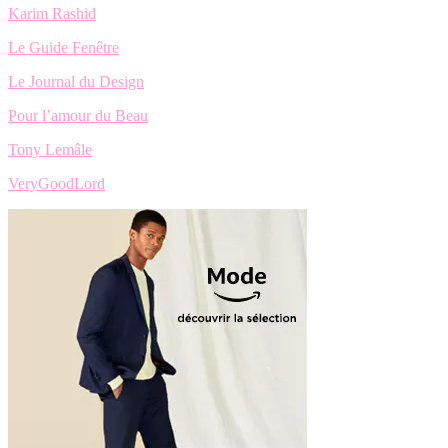
Karim Rashid
Le Guide Fenêtre
Le Journal du Design
Pour l’amour du Beau
Tony Lemâle
VeryGoodLord