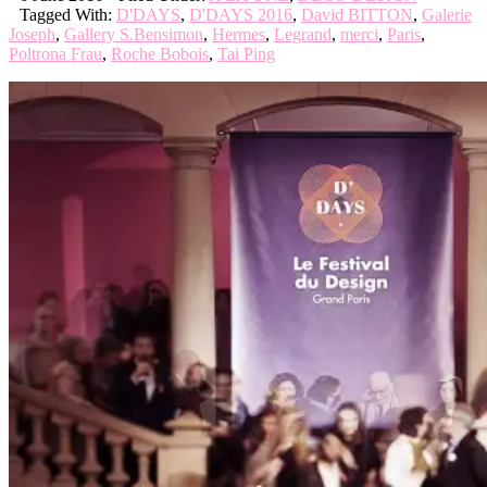
Tagged With:
D'DAYS
,
D'DAYS 2016
,
David BITTON
,
Galerie
Joseph
,
Gallery S.Bensimon
,
Hermes
,
Legrand
,
merci
,
Paris
,
Poltrona Frau
,
Roche Bobois
,
Tai Ping