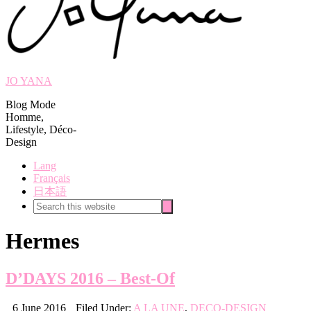
JO YANA
Blog Mode
Homme,
Lifestyle, Déco-
Design
Lang
Français
日本語
Search
Search
this
website
Hermes
D’DAYS 2016 – Best-Of
6 June 2016
Filed Under:
A LA UNE
,
DECO-DESIGN