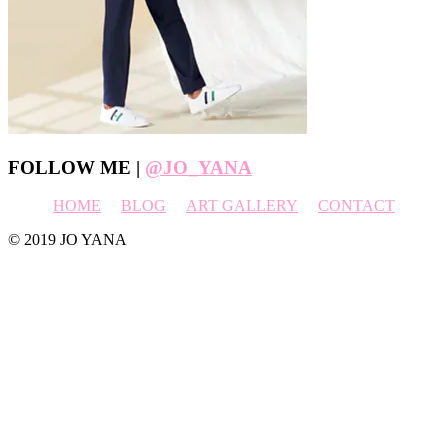
Footer
FOLLOW ME |
@JO_YANA
HOME
BLOG
ART GALLERY
CONTACT
© 2019 JO YANA