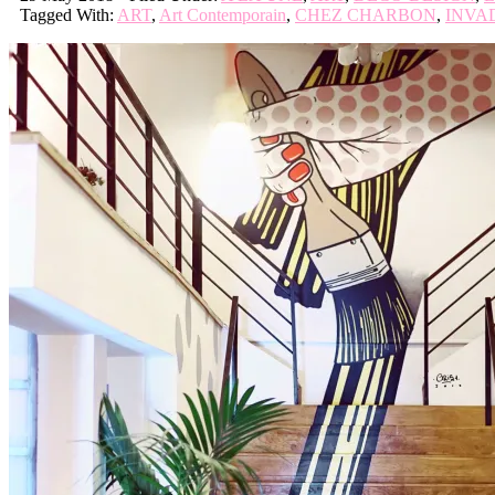
Tagged With:
ART
,
Art Contemporain
,
CHEZ CHARBON
,
INVA