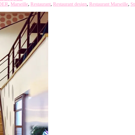
DER
,
Marseille
,
Restaurant
,
Restaurant design
,
Restaurant Marseille
,
St