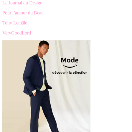
Le Journal du Design
Pour l’amour du Beau
Tony Lemâle
VeryGoodLord