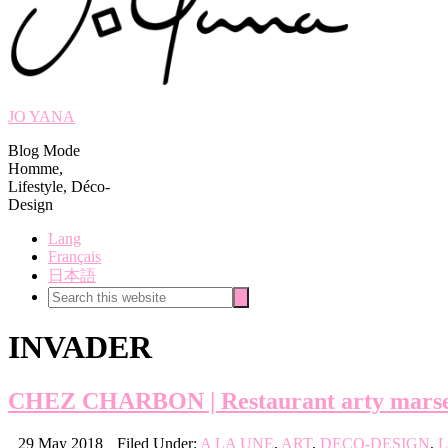
JO YANA
Blog Mode
Homme,
Lifestyle, Déco-
Design
Lang
Français
日本語
Search
Search
this
website
INVADER
CHEZ CHARBON | Restaurant arty marsei
29 May 2018
Filed Under:
A LA UNE
,
ART
,
DECO-DESIGN
,
L