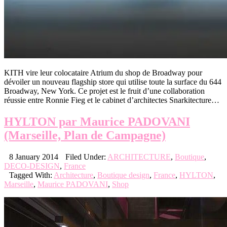
KITH vire leur colocataire Atrium du shop de Broadway pour
dévoiler un nouveau flagship store qui utilise toute la surface du 644
Broadway, New York. Ce projet est le fruit d’une collaboration
réussie entre Ronnie Fieg et le cabinet d’architectes Snarkitecture…
HYLTON par Maurice PADOVANI
(Marseille, Plan de Campagne)
8 January 2014
Filed Under:
ARCHITECTURE
,
Boutique
,
DECO-DESIGN
,
France
Tagged With:
Architecture
,
Boutique design
,
France
,
HYLTON
,
Marseille
,
Maurice PADOVANI
,
Shop