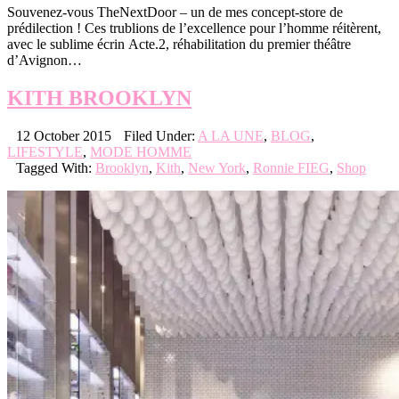
Souvenez-vous TheNextDoor – un de mes concept-store de
prédilection ! Ces trublions de l’excellence pour l’homme réitèrent,
avec le sublime écrin Acte.2, réhabilitation du premier théâtre
d’Avignon…
KITH BROOKLYN
12 October 2015
Filed Under:
A LA UNE
,
BLOG
,
LIFESTYLE
,
MODE HOMME
Tagged With:
Brooklyn
,
Kith
,
New York
,
Ronnie FIEG
,
Shop