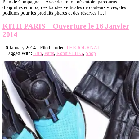
Plan de Campagne… Avec des murs présentoirs parcourus
d’aiguilles en inox, des bandes verticales de couleurs vives, des
podiums pour les produits phares et des réserves […]
KITH PARIS – Ouverture le 16 Janvier
2014
6 January 2014
Filed Under:
THE JOURNAL
Tagged With:
Kith
,
Paris
,
Ronnie FIEG
,
Shop