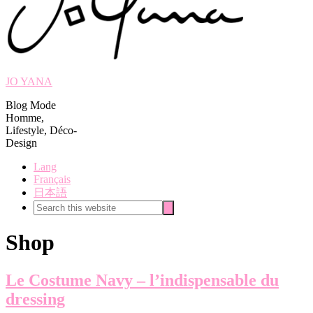
JO YANA
Blog Mode
Homme,
Lifestyle, Déco-
Design
Lang
Français
日本語
Search
Search
this
website
Shop
Le Costume Navy – l’indispensable du
dressing