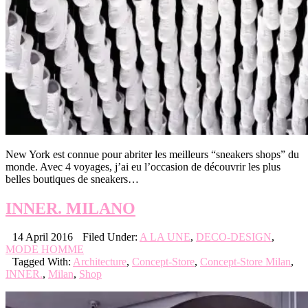
New York est connue pour abriter les meilleurs “sneakers shops” du
monde. Avec 4 voyages, j’ai eu l’occasion de découvrir les plus
belles boutiques de sneakers…
INNER. MILANO
14 April 2016
Filed Under:
A LA UNE
,
DECO-DESIGN
,
MODE HOMME
Tagged With:
Architecture
,
Concept-Store
,
Concept-Store Milan
,
INNER.
,
Milan
,
Shop