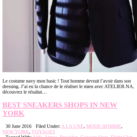
Le costume navy mon basic ! Tout homme devrait l’avoir dans son
dressing. J’ai eu la chance de le réaliser le mien avec ATELIER.NA,
découvrez le résultat…
BEST SNEAKERS SHOPS IN NEW
YORK
30 June 2016
Filed Under:
A LA UNE
,
MODE HOMME
,
NEW YORK
,
VOYAGES