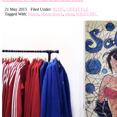
21 May 2015
Filed Under:
BLOG
,
LIFESTYLE
Tagged With:
Miami
,
Miami Beach
,
Shop
,
SOLES INC.