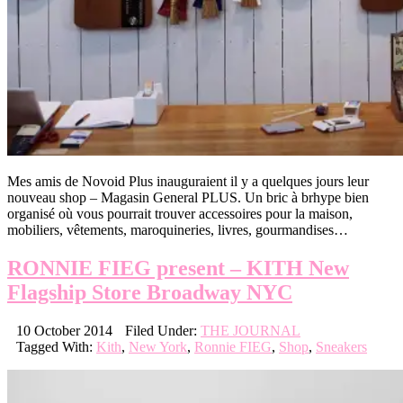
Mes amis de Novoid Plus inauguraient il y a quelques jours leur
nouveau shop – Magasin General PLUS. Un bric à brhype bien
organisé où vous pourrait trouver accessoires pour la maison,
mobiliers, vêtements, maroquineries, livres, gourmandises…
RONNIE FIEG present – KITH New
Flagship Store Broadway NYC
10 October 2014
Filed Under:
THE JOURNAL
Tagged With:
Kith
,
New York
,
Ronnie FIEG
,
Shop
,
Sneakers