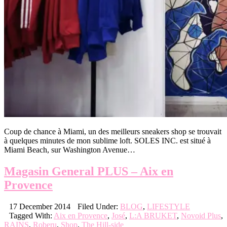
Coup de chance à Miami, un des meilleurs sneakers shop se trouvait
à quelques minutes de mon sublime loft. SOLES INC. est situé à
Miami Beach, sur Washington Avenue…
Magasin General PLUS – Aix en
Provence
17 December 2014
Filed Under:
BLOG
,
LIFESTYLE
Tagged With:
Aix en Provence
,
José
,
L:A BRUKET
,
Novoid Plus
,
RAINS
,
Roberu
,
Shop
,
The Hill-side