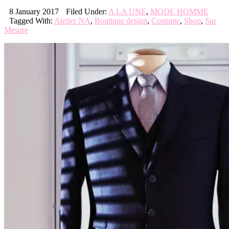
8 January 2017
Filed Under:
A LA UNE
,
MODE HOMME
Tagged With:
Atelier NA
,
Boutique design
,
Costume
,
Shop
,
Sur
Mesure