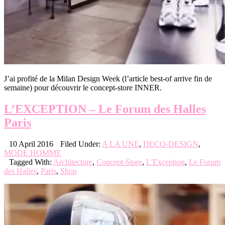
J’ai profité de la Milan Design Week (l’article best-of arrive fin de
semaine) pour découvrir le concept-store INNER.
L’EXCEPTION – Le Forum des Halles
Paris
10 April 2016
Filed Under:
A LA UNE
,
DECO-DESIGN
,
MODE HOMME
Tagged With:
Architecture
,
Concept-Store
,
L'Exception
,
Le Forum
des Halles
,
Paris
,
Shop