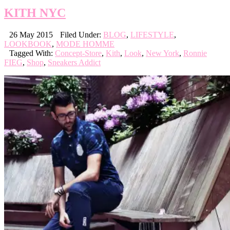
KITH NYC
26 May 2015
Filed Under:
BLOG
,
LIFESTYLE
,
LOOKBOOK
,
MODE HOMME
Tagged With:
Concept-Store
,
Kith
,
Look
,
New York
,
Ronnie
FIEG
,
Shop
,
Sneakers Addict