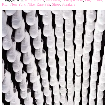
Tagged With:
Alife
,
Atmos
,
Brooklyn
,
Concept-Store
,
Flight Club
,
Kith
,
New York
,
Nike
,
Rare Pair
,
Shop
,
Sneakers