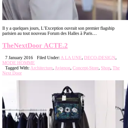
Il y a quelques jours, L’Exception ouvrait son premier flagship
parisien au tout nouveau Forum des Halles à Paris…
TheNextDoor ACTE.2
7 January 2016
Filed Under:
A LA UNE
,
DECO-DESIGN
,
MODE HOMME
Tagged With:
Architecture
,
Avignon
,
Concept-Store
,
Shop
,
The
Next Door