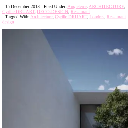
15 December 2013
Filed Under:
Angleterre
,
ARCHITECTURE
,
Cyrille DRUART
,
DECO-DESIGN
,
Restaurant
Tagged With:
Architecture
,
Cyrille DRUART
,
Londres
,
Restaurant
design