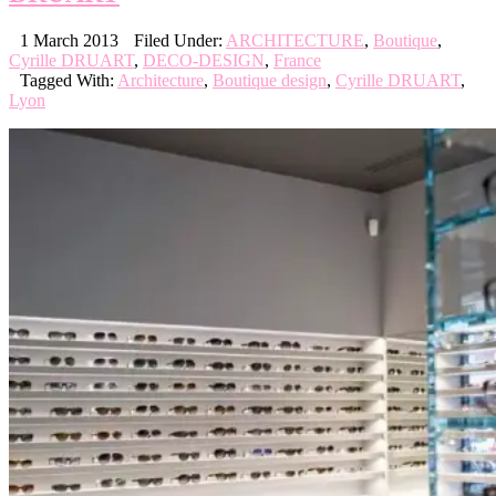
1 March 2013
Filed Under:
ARCHITECTURE
,
Boutique
,
Cyrille DRUART
,
DECO-DESIGN
,
France
Tagged With:
Architecture
,
Boutique design
,
Cyrille DRUART
,
Lyon