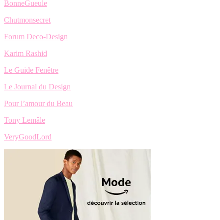
BonneGueule
Chutmonsecret
Forum Deco-Design
Karim Rashid
Le Guide Fenêtre
Le Journal du Design
Pour l’amour du Beau
Tony Lemâle
VeryGoodLord