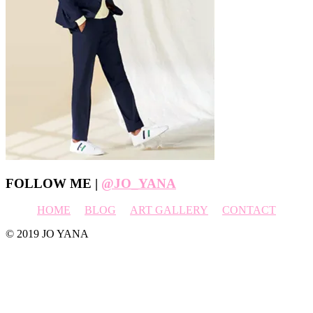
Footer
FOLLOW ME |
@JO_YANA
HOME
BLOG
ART GALLERY
CONTACT
© 2019 JO YANA