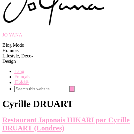
JO YANA
Blog Mode
Homme,
Lifestyle, Déco-
Design
Lang
Français
日本語
Search
Search
this
website
Cyrille DRUART
Restaurant Japonais HIKARI par Cyrille
DRUART (Londres)