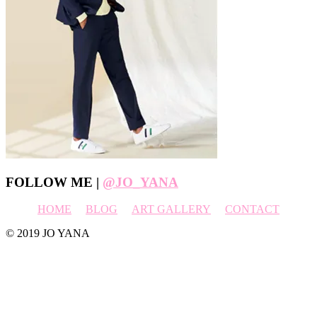
Footer
FOLLOW ME |
@JO_YANA
HOME
BLOG
ART GALLERY
CONTACT
© 2019 JO YANA