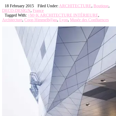
18 February 2015
Filed Under:
ARCHITECTURE
,
Boutique
,
DECO-DESIGN
,
France
Tagged With:
+M+K ARCHITECTURE INTÉRIEURE
,
Architecture
,
Coop Himmelb(l)au
,
Lyon
,
Musée des Confluences