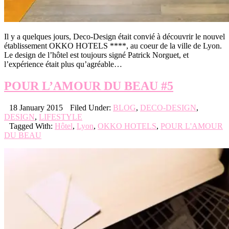
Il y a quelques jours, Deco-Design était convié à découvrir le nouvel
établissement OKKO HOTELS ****, au coeur de la ville de Lyon.
Le design de l’hôtel est toujours signé Patrick Norguet, et
l’expérience était plus qu’agréable…
POUR L’AMOUR DU BEAU #5
18 January 2015
Filed Under:
BLOG
,
DECO-DESIGN
,
DESIGN
,
LIFESTYLE
Tagged With:
Hôtel
,
Lyon
,
OKKO HOTELS
,
POUR L'AMOUR
DU BEAU