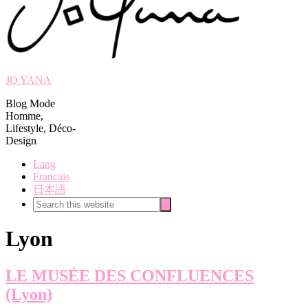
JO YANA
Blog Mode
Homme,
Lifestyle, Déco-
Design
Lang
Français
日本語
Search
Search
this
website
Lyon
LE MUSÉE DES CONFLUENCES
(Lyon)