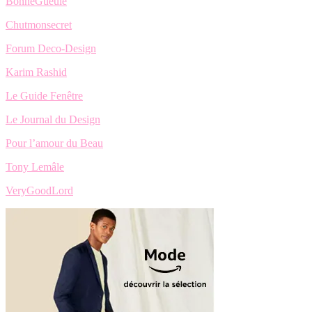
BonneGueule
Chutmonsecret
Forum Deco-Design
Karim Rashid
Le Guide Fenêtre
Le Journal du Design
Pour l’amour du Beau
Tony Lemâle
VeryGoodLord