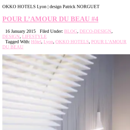
OKKO HOTELS Lyon | design Patrick NORGUET
POUR L’AMOUR DU BEAU #4
16 January 2015
Filed Under:
BLOG
,
DECO-DESIGN
,
DESIGN
,
LIFESTYLE
Tagged With:
Hôtel
,
Lyon
,
OKKO HOTELS
,
POUR L'AMOUR
DU BEAU