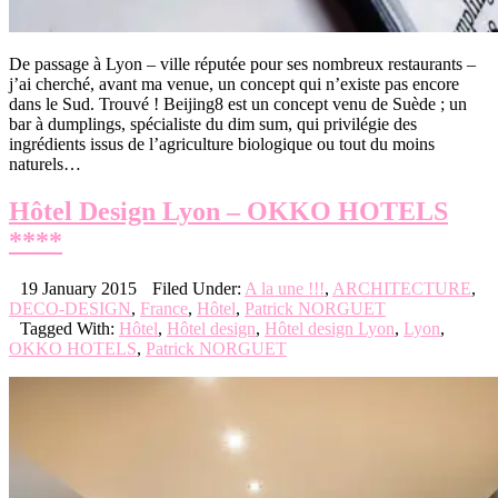
De passage à Lyon – ville réputée pour ses nombreux restaurants –
j’ai cherché, avant ma venue, un concept qui n’existe pas encore
dans le Sud. Trouvé ! Beijing8 est un concept venu de Suède ; un
bar à dumplings, spécialiste du dim sum, qui privilégie des
ingrédients issus de l’agriculture biologique ou tout du moins
naturels…
Hôtel Design Lyon – OKKO HOTELS
****
19 January 2015
Filed Under:
A la une !!!
,
ARCHITECTURE
,
DECO-DESIGN
,
France
,
Hôtel
,
Patrick NORGUET
Tagged With:
Hôtel
,
Hôtel design
,
Hôtel design Lyon
,
Lyon
,
OKKO HOTELS
,
Patrick NORGUET