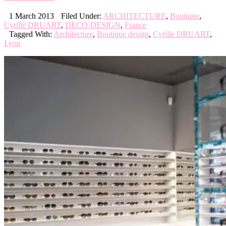
1 March 2013
Filed Under:
ARCHITECTURE
,
Boutique
,
Cyrille DRUART
,
DECO-DESIGN
,
France
Tagged With:
Architecture
,
Boutique design
,
Cyrille DRUART
,
Lyon