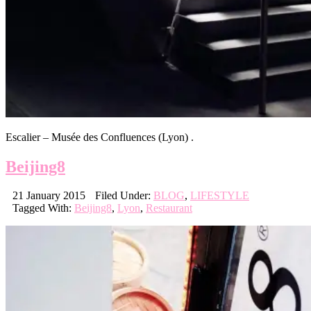
Escalier – Musée des Confluences (Lyon) .
Beijing8
21 January 2015
Filed Under:
BLOG
,
LIFESTYLE
Tagged With:
Beijing8
,
Lyon
,
Restaurant