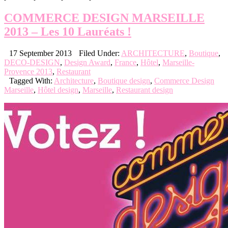
COMMERCE DESIGN MARSEILLE
2013 – Les 10 Lauréats !
17 September 2013
Filed Under:
ARCHITECTURE
,
Boutique
,
DECO-DESIGN
,
Design Award
,
France
,
Hôtel
,
Marseille-
Provence 2013
,
Restaurant
Tagged With:
Architecture
,
Boutique design
,
Commerce Design
Marseille
,
Hôtel design
,
Marseille
,
Restaurant design