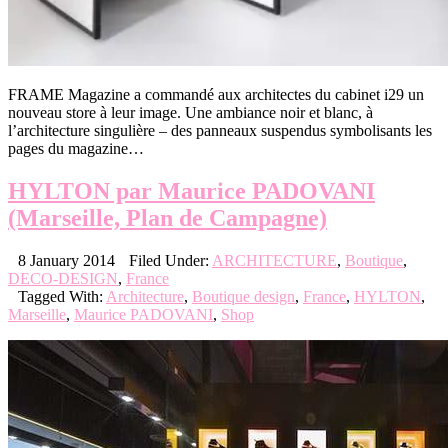
FRAME Magazine a commandé aux architectes du cabinet i29 un
nouveau store à leur image. Une ambiance noir et blanc, à
l’architecture singulière – des panneaux suspendus symbolisants les
pages du magazine…
HYLTON par Maurice PADOVANI
(Marseille, Plan de Campagne)
8 January 2014
Filed Under:
ARCHITECTURE
,
Boutique
,
DECO-DESIGN
,
France
Tagged With:
Architecture
,
Boutique design
,
France
,
HYLTON
,
Marseille
,
Maurice PADOVANI
,
Shop