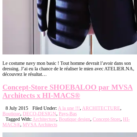
Le costume navy mon basic ! Tout homme devrait l’avoir dans son
dressing. J’ai eu la chance de le réaliser le mien avec ATELIER.NA,
découvrez le résultat…
Concept-Store SHOEBALOO par MVSA
Architects x HI-MACS®
8 July 2015
Filed Under:
A la une !!!
,
ARCHITECTURE
,
Boutique
,
DECO-DESIGN
,
Pays-Bas
Tagged With:
Architecture
,
Boutique design
,
Concept-Store
,
HI-
MACS®
,
MVSA Architects