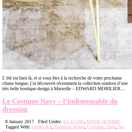
L’été est bien là, et si vous êtes à la recherche de votre prochaine
chaise longue, j’ai découvert récemment la collection outdoor d’une
très belle boutique design à Marseille – EDWARD MOBILIER…
Le Costume Navy – l’indispensable du
dressing
8 January 2017
Filed Under:
A LA UNE
,
MODE HOMME
Tagged With:
Atelier NA
,
Boutique design
,
Costume
,
Shop
,
Sur