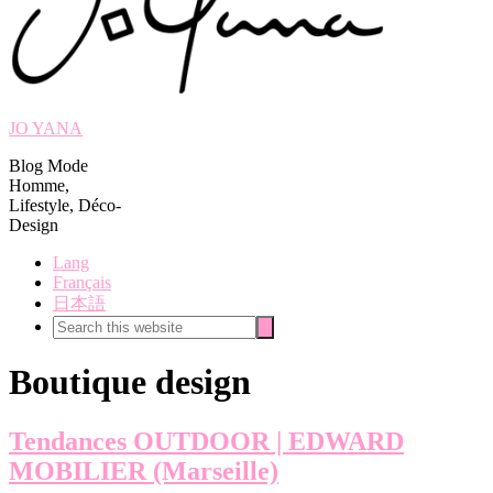
JO YANA
Blog Mode
Homme,
Lifestyle, Déco-
Design
Lang
Français
日本語
Search
Search
this
website
Boutique design
Tendances OUTDOOR | EDWARD
MOBILIER (Marseille)