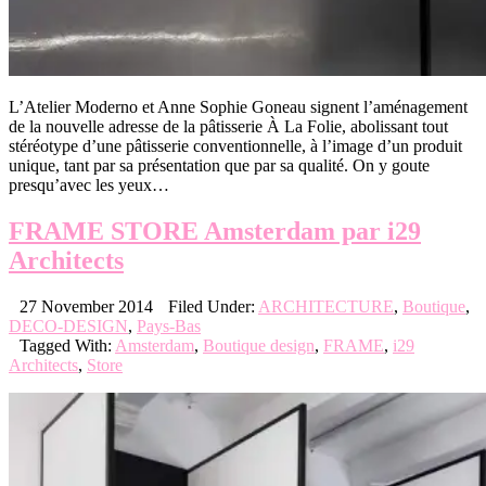
L’Atelier Moderno et Anne Sophie Goneau signent l’aménagement
de la nouvelle adresse de la pâtisserie À La Folie, abolissant tout
stéréotype d’une pâtisserie conventionnelle, à l’image d’un produit
unique, tant par sa présentation que par sa qualité. On y goute
presqu’avec les yeux…
FRAME STORE Amsterdam par i29
Architects
27 November 2014
Filed Under:
ARCHITECTURE
,
Boutique
,
DECO-DESIGN
,
Pays-Bas
Tagged With:
Amsterdam
,
Boutique design
,
FRAME
,
i29
Architects
,
Store