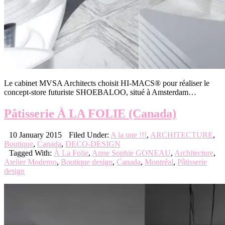
Le cabinet MVSA Architects choisit HI-MACS® pour réaliser le
concept-store futuriste SHOEBALOO, situé à Amsterdam…
Pâtisserie À LA FOLIE (Canada)
10 January 2015
Filed Under:
A la une !!!
,
ARCHITECTURE
,
Boutique
,
Canada
,
DECO-DESIGN
Tagged With:
À La Folie
,
Anne Sophie GONEAU
,
Architecture
,
Atelier Moderno
,
Boutique design
,
Canada
,
Montréal
,
Pâtisserie
design