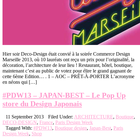
Hier soir Deco-Design était convié à la soirée Commerce Design
Marseille 2013, où 10 lauréats ont reçu un prix pour l’originalité, la
décoration, l’architecture de leur lieu ! Restaurant, hôtel, boutique,
maintenant c’est au public de votez pour élire le grand gagnant de
cette 6ème Edition… . 1 – AOC – PRÊT-À-PORTER L’acronyme
en néons qui […]
#PDW13 – JAPAN-BEST – Le Pop Up
store du Design Japonais
11 September 2013
Filed Under:
ARCHITECTURE
,
Boutique
,
DECO-DESIGN
,
France
,
Paris Design Week
Tagged With:
#PDW13
,
Boutique design
,
Japan-Best
,
Paris
Design Week
,
Shop