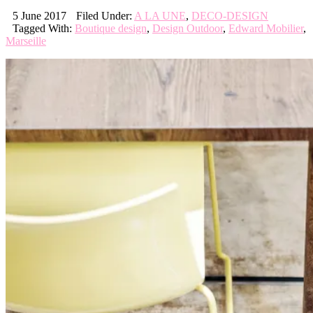
5 June 2017
Filed Under:
A LA UNE
,
DECO-DESIGN
Tagged With:
Boutique design
,
Design Outdoor
,
Edward Mobilier
,
Marseille