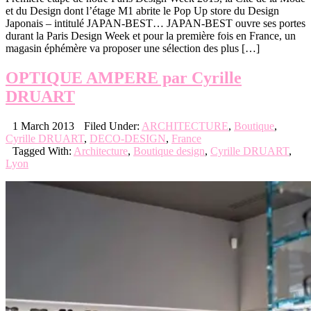
et du Design dont l’étage M1 abrite le Pop Up store du Design
Japonais – intitulé JAPAN-BEST… JAPAN-BEST ouvre ses portes
durant la Paris Design Week et pour la première fois en France, un
magasin éphémère va proposer une sélection des plus […]
OPTIQUE AMPERE par Cyrille
DRUART
1 March 2013
Filed Under:
ARCHITECTURE
,
Boutique
,
Cyrille DRUART
,
DECO-DESIGN
,
France
Tagged With:
Architecture
,
Boutique design
,
Cyrille DRUART
,
Lyon