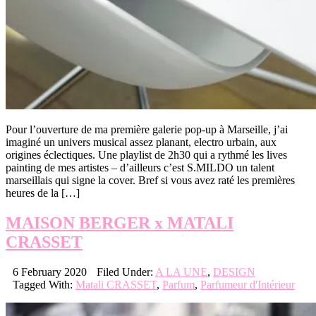
Pour l’ouverture de ma première galerie pop-up à Marseille, j’ai
imaginé un univers musical assez planant, electro urbain, aux
origines éclectiques. Une playlist de 2h30 qui a rythmé les lives
painting de mes artistes – d’ailleurs c’est S.MILDO un talent
marseillais qui signe la cover. Bref si vous avez raté les premières
heures de la […]
MAISON BERGER x MATALI
CRASSET
6 February 2020
Filed Under:
A LA UNE
,
DESIGN
Tagged With:
Matali CRASSET
,
Parfum
,
Parfumeur d'Intérieur