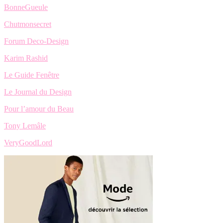
BonneGueule
Chutmonsecret
Forum Deco-Design
Karim Rashid
Le Guide Fenêtre
Le Journal du Design
Pour l’amour du Beau
Tony Lemâle
VeryGoodLord