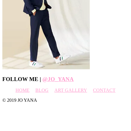
Footer
FOLLOW ME |
@JO_YANA
HOME
BLOG
ART GALLERY
CONTACT
© 2019 JO YANA