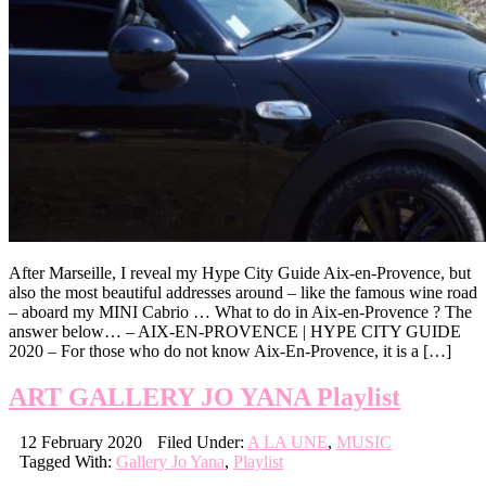
After Marseille, I reveal my Hype City Guide Aix-en-Provence, but
also the most beautiful addresses around – like the famous wine road
– aboard my MINI Cabrio … What to do in Aix-en-Provence ? The
answer below… – AIX-EN-PROVENCE | HYPE CITY GUIDE
2020 – For those who do not know Aix-En-Provence, it is a […]
ART GALLERY JO YANA Playlist
12 February 2020
Filed Under:
A LA UNE
,
MUSIC
Tagged With:
Gallery Jo Yana
,
Playlist