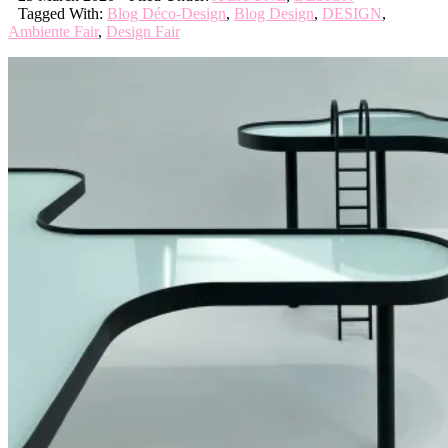
Tagged With:
Blog Déco-Design
,
Blog Design
,
DESIGN
,
Ambiente Fair
,
Design Fair