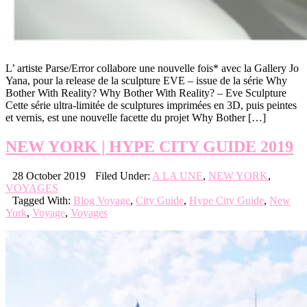
L’ artiste Parse/Error collabore une nouvelle fois* avec la Gallery Jo
Yana, pour la release de la sculpture EVE – issue de la série Why
Bother With Reality? Why Bother With Reality? – Eve Sculpture
Cette série ultra-limitée de sculptures imprimées en 3D, puis peintes
et vernis, est une nouvelle facette du projet Why Bother […]
NEW YORK | HYPE CITY GUIDE 2019
28 October 2019
Filed Under:
A LA UNE
,
NEW YORK
,
VOYAGES
Tagged With:
Blog Voyage
,
City Guide
,
Hype City Guide
,
New
York
,
Voyage
,
Voyages