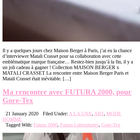
Il y a quelques jours chez Maison Berger à Paris, j’ai eu la chance
d’interviewer Matali Crasset pour sa collaboration avec cette
emblématique marque française… Restez-bien jusqu’à la fin, il y a
un joli cadeau à gagner ! Collection MAISON BERGER x
MATALI CRASSET La rencontre entre Maison Berger Paris et
Matali Crasset était inévitable. […]
Ma rencontre avec FUTURA 2000, pour
Gore-Tex
21 January 2020
Filed Under:
A LA UNE
,
ART
,
MODE
HOMME
Tagged With:
Futura 2000
,
Futura Laboratories
,
Gore-Tex