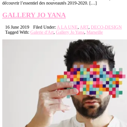
découvrir l’essentiel des nouveautés 2019-2020. […]
GALLERY JO YANA
16 June 2019
Filed Under:
A LA UNE
,
ART
,
DECO-DESIGN
Tagged With:
Galerie d'Art
,
Gallery Jo Yana
,
Marseille