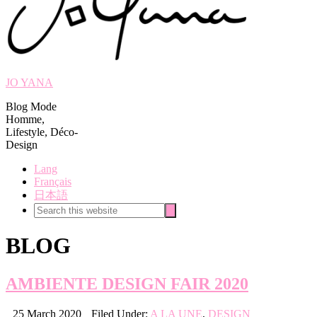
JO YANA
Blog Mode
Homme,
Lifestyle, Déco-
Design
Lang
Français
日本語
Search
Search
this
website
BLOG
AMBIENTE DESIGN FAIR 2020
25 March 2020
Filed Under:
A LA UNE
,
DESIGN