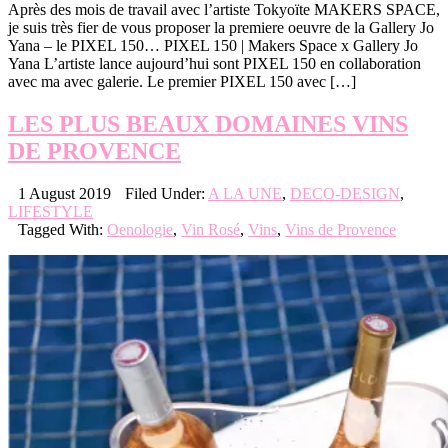
Après des mois de travail avec l’artiste Tokyoïte MAKERS SPACE,
je suis très fier de vous proposer la premiere oeuvre de la Gallery Jo
Yana – le PIXEL 150… PIXEL 150 | Makers Space x Gallery Jo
Yana L’artiste lance aujourd’hui sont PIXEL 150 en collaboration
avec ma avec galerie. Le premier PIXEL 150 avec […]
LES PLUS BEAUX DOMAINES VINS
DE PROVENCE
1 August 2019
Filed Under:
A LA UNE
,
DECO-DESIGN
,
LIFESTYLE
Tagged With:
Oenologie
,
Vin Rosé
,
Vins
,
Vins de Provence