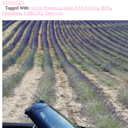
VOYAGES
Tagged With:
Aix en Provence
,
Julien RAYNAUD
,
MINI
,
Oenologie
,
S.MILDO
,
Terre Ugo