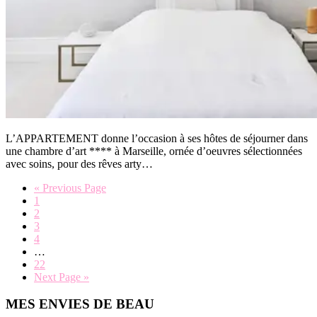
L’APPARTEMENT donne l’occasion à ses hôtes de séjourner dans
une chambre d’art **** à Marseille, ornée d’oeuvres sélectionnées
avec soins, pour des rêves arty…
Go
«
Previous Page
Page
to
1
Page
2
Page
3
Page
4
Interim
…
pages
Page
22
omitted
Go
Next Page »
to
Primary
MES ENVIES DE BEAU