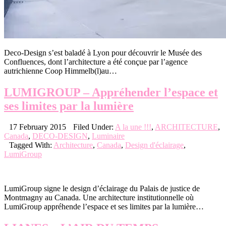
Deco-Design s’est baladé à Lyon pour découvrir le Musée des
Confluences, dont l’architecture a été conçue par l’agence
autrichienne Coop Himmelb(l)au…
LUMIGROUP – Appréhender l’espace et
ses limites par la lumière
17 February 2015
Filed Under:
A la une !!!
,
ARCHITECTURE
,
Canada
,
DECO-DESIGN
,
Luminaire
Tagged With:
Architecture
,
Canada
,
Design d'éclairage
,
LumiGroup
LumiGroup signe le design d’éclairage du Palais de justice de
Montmagny au Canada. Une architecture institutionnelle où
LumiGroup appréhende l’espace et ses limites par la lumière…