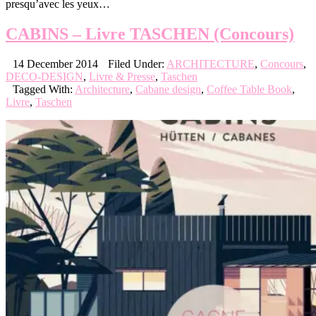
presqu’avec les yeux…
CABINS – Livre TASCHEN (Concours)
14 December 2014
Filed Under:
ARCHITECTURE
,
Concours
,
DECO-DESIGN
,
Livre & Presse
,
Taschen
Tagged With:
Architecture
,
Cabane design
,
Coffee Table Book
,
Livre
,
Taschen