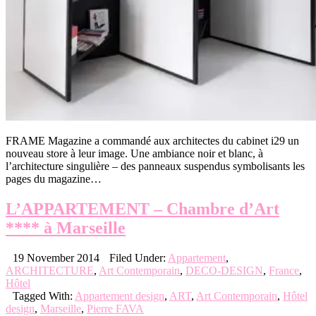
FRAME Magazine a commandé aux architectes du cabinet i29 un
nouveau store à leur image. Une ambiance noir et blanc, à
l’architecture singulière – des panneaux suspendus symbolisants les
pages du magazine…
L’APPARTEMENT – Chambre d’Art
**** à Marseille
19 November 2014
Filed Under:
Appartement
,
ARCHITECTURE
,
Art Contemporain
,
DECO-DESIGN
,
France
,
Hôtel
Tagged With:
Appartement design
,
ART
,
Art Contemporain
,
Hôtel
design
,
Marseille
,
Pierre FAVA