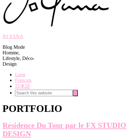
JO YANA
Blog Mode
Homme,
Lifestyle, Déco-
Design
Lang
Français
日本語
Search
Search
this
website
PORTFOLIO
Résidence Du Tour par le FX STUDIO
DESIGN