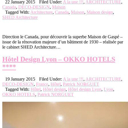
22 January 2015
Filed Under:
A la une !!!
,
ARCHITECTURE
,
Canada
,
DECO-DESIGN
,
Maison
Tagged With:
Architecture
,
Canada
,
Maison
,
Maison design
,
SHED Architecture
Direction le Canada, pour découvrir la superbe Maison de Gaspé –
issue de la rénovation majeure d’un bâtiment de 1930 – réalisée par
le cabinet SHED Architecture…
Hôtel Design Lyon – OKKO HOTELS
****
19 January 2015
Filed Under:
A la une !!!
,
ARCHITECTURE
,
DECO-DESIGN
,
France
,
Hôtel
,
Patrick NORGUET
Tagged With:
Hôtel
,
Hôtel design
,
Hôtel design Lyon
,
Lyon
,
OKKO HOTELS
,
Patrick NORGUET