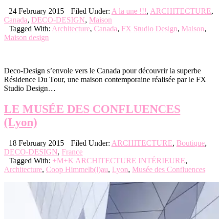
24 February 2015
Filed Under:
A la une !!!
,
ARCHITECTURE
,
Canada
,
DECO-DESIGN
,
Maison
Tagged With:
Architecture
,
Canada
,
FX Studio Design
,
Maison
,
Maison design
Deco-Design s’envole vers le Canada pour découvrir la superbe
Résidence Du Tour, une maison contemporaine réalisée par le FX
Studio Design…
LE MUSÉE DES CONFLUENCES
(Lyon)
18 February 2015
Filed Under:
ARCHITECTURE
,
Boutique
,
DECO-DESIGN
,
France
Tagged With:
+M+K ARCHITECTURE INTÉRIEURE
,
Architecture
,
Coop Himmelb(l)au
,
Lyon
,
Musée des Confluences