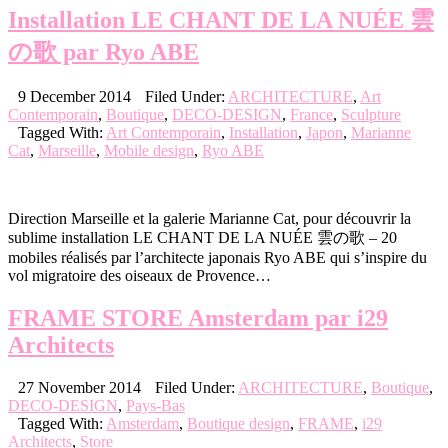
Installation LE CHANT DE LA NUÉE 雲
の歌 par Ryo ABE
9 December 2014
Filed Under:
ARCHITECTURE
,
Art
Contemporain
,
Boutique
,
DECO-DESIGN
,
France
,
Sculpture
Tagged With:
Art Contemporain
,
Installation
,
Japon
,
Marianne
Cat
,
Marseille
,
Mobile design
,
Ryo ABE
Direction Marseille et la galerie Marianne Cat, pour découvrir la
sublime installation LE CHANT DE LA NUÉE 雲の歌 – 20
mobiles réalisés par l’architecte japonais Ryo ABE qui s’inspire du
vol migratoire des oiseaux de Provence…
FRAME STORE Amsterdam par i29
Architects
27 November 2014
Filed Under:
ARCHITECTURE
,
Boutique
,
DECO-DESIGN
,
Pays-Bas
Tagged With:
Amsterdam
,
Boutique design
,
FRAME
,
i29
Architects
,
Store