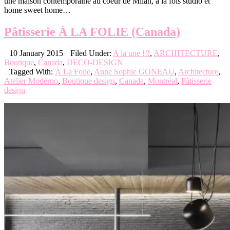
une maison contemporaine au coeur de Milan, à la fois studio et
home sweet home…
Pâtisserie À LA FOLIE (Canada)
10 January 2015
Filed Under:
A la une !!!
,
ARCHITECTURE
,
Boutique
,
Canada
,
DECO-DESIGN
Tagged With:
À La Folie
,
Anne Sophie GONEAU
,
Architecture
,
Atelier Moderno
,
Boutique design
,
Canada
,
Montréal
,
Pâtisserie
design