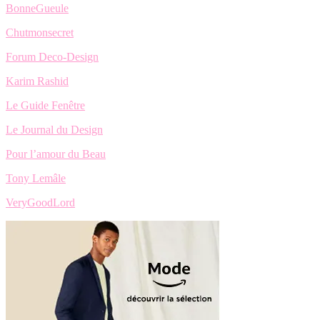
BonneGueule
Chutmonsecret
Forum Deco-Design
Karim Rashid
Le Guide Fenêtre
Le Journal du Design
Pour l’amour du Beau
Tony Lemâle
VeryGoodLord