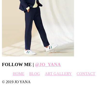
Footer
FOLLOW ME |
@JO_YANA
HOME
BLOG
ART GALLERY
CONTACT
© 2019 JO YANA