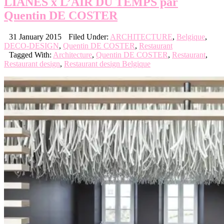
LIANES x L’AIR DU TEMPS par
Quentin DE COSTER
31 January 2015
Filed Under:
ARCHITECTURE
,
Belgique
,
DECO-DESIGN
,
Quentin DE COSTER
,
Restaurant
Tagged With:
Architecture
,
Quentin DE COSTER
,
Restaurant
,
Restaurant design
,
Restaurant design Belgique