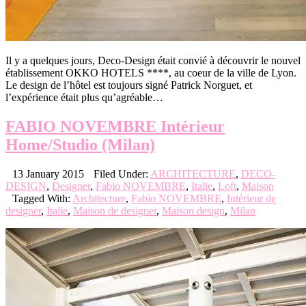
Il y a quelques jours, Deco-Design était convié à découvrir le nouvel
établissement OKKO HOTELS ****, au coeur de la ville de Lyon.
Le design de l’hôtel est toujours signé Patrick Norguet, et
l’expérience était plus qu’agréable…
FABIO NOVEMBRE Intérieur
Home/Studio (Milan)
13 January 2015
Filed Under:
ARCHITECTURE
,
DECO-
DESIGN
,
Designer
,
Fabio NOVEMBRE
,
Italie
,
Loft
,
Maison
Tagged With:
Architecture
,
Fabio NOVEMBRE
,
Intérieur de
designer
,
Italie
,
Maison de designer
,
Maison design
,
Milan